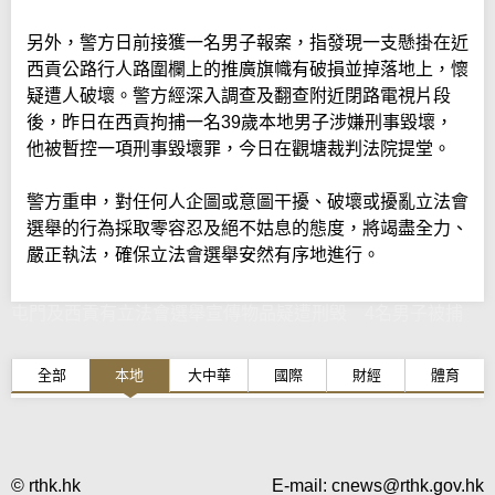
另外，警方日前接獲一名男子報案，指發現一支懸掛在近
西貢公路行人路圍欄上的推廣旗幟有破損並掉落地上，懷
疑遭人破壞。警方經深入調查及翻查附近閉路電視片段
後，昨日在西貢拘捕一名39歲本地男子涉嫌刑事毀壞，
他被暫控一項刑事毀壞罪，今日在觀塘裁判法院提堂。
警方重申，對任何人企圖或意圖干擾、破壞或擾亂立法會
選舉的行為採取零容忍及絕不姑息的態度，將竭盡全力、
嚴正執法，確保立法會選舉安然有序地進行。
屯門及西貢有立法會選舉宣傳物品疑遭刑毁 4名男子被捕
全部
本地
大中華
國際
財經
體育
© rthk.hk
E-mail:
cnews@rthk.gov.hk