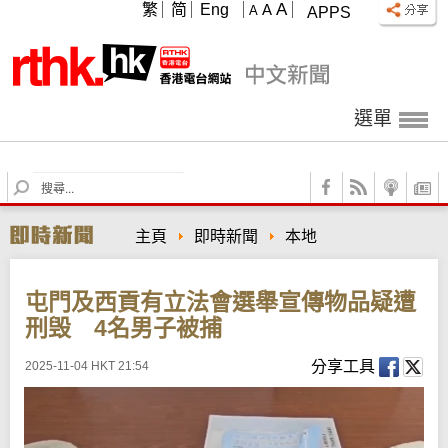
A
繁
简
Eng
A
A
APPS
選單
S
e
a
主頁
即時新聞
本地
r
c
h
屯門及西貢有立法會選舉宣傳物品疑遭
刑毁 4名男子被捕
分享工具
2025-11-04 HKT 21:54