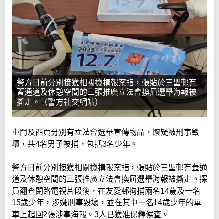
警方日前分別接獲相關機構報案指，張貼於三聖邨有
蓋通道及休憩空間的三張推廣立法會換屆選舉海報被
撕走。（警方社交網站）
屯門及西貢分別有立法會選舉宣傳物品，懷疑被刑事毁
壞，共4名男子被捕，包括3名少年。
警方日前分別接獲相關機構報案指，張貼於三聖邨有蓋通
道及休憩空間的三張推廣立法會換屆選舉海報被撕走。探
員翻查閉路電視片段後，在友愛邨拘捕兩名14歲及一名
15歲少年，涉嫌刑事毀壞，並在其中一名14歲少年的單
車上起回2張涉事海報。3人已獲准保釋候查。