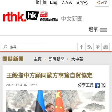
A
繁
简
Eng
A
A
APPS
選單
S
e
a
主頁
即時新聞
大中華
r
c
h
王毅指中方願同歐方商簽自貿協定
分享工具
2025-11-04 HKT 22:56