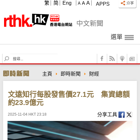
A
繁
简
Eng
A
A
APPS
選單
S
e
a
主頁
即時新聞
財經
r
c
h
文遠知行每股發售價27.1元 集資總額
約23.9億元
分享工具
2025-11-04 HKT 23:18