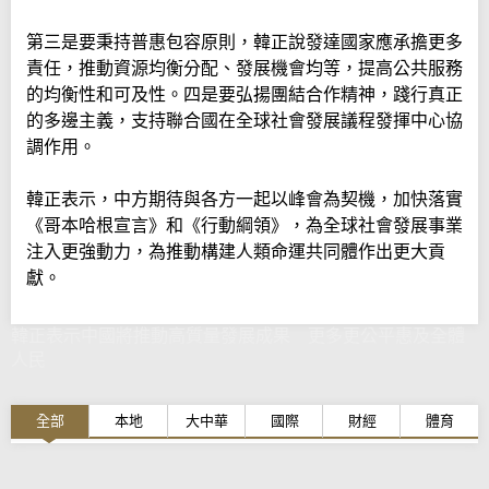
第三是要秉持普惠包容原則，韓正說發達國家應承擔更多
責任，推動資源均衡分配、發展機會均等，提高公共服務
的均衡性和可及性。四是要弘揚團結合作精神，踐行真正
的多邊主義，支持聯合國在全球社會發展議程發揮中心協
調作用。
韓正表示，中方期待與各方一起以峰會為契機，加快落實
《哥本哈根宣言》和《行動綱領》，為全球社會發展事業
注入更強動力，為推動構建人類命運共同體作出更大貢
獻。
韓正表示中國將推動高質量發展成果 更多更公平惠及全體
人民
全部
本地
大中華
國際
財經
體育