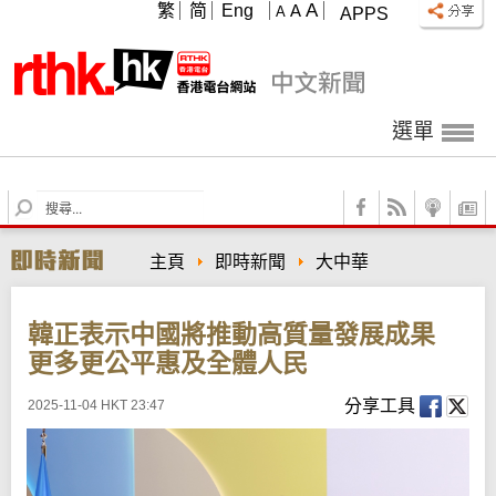
A
繁
简
Eng
A
A
APPS
選單
S
e
a
主頁
即時新聞
大中華
r
c
h
韓正表示中國將推動高質量發展成果
更多更公平惠及全體人民
分享工具
2025-11-04 HKT 23:47