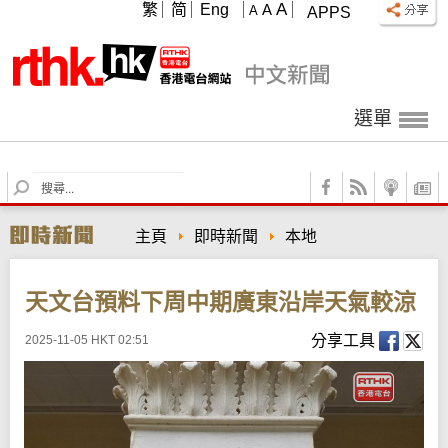
A
繁
简
Eng
A
A
APPS
選單
S
e
a
主頁
即時新聞
本地
r
c
h
天文台預料下周中期廣東沿岸天氣較涼
分享工具
2025-11-05 HKT 02:51