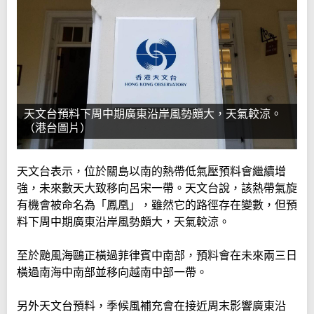
天文台預料下周中期廣東沿岸風勢頗大，天氣較涼。
（港台圖片）
天文台表示，位於關島以南的熱帶低氣壓預料會繼續增
強，未來數天大致移向呂宋一帶。天文台說，該熱帶氣旋
有機會被命名為「鳳凰」，雖然它的路徑存在變數，但預
料下周中期廣東沿岸風勢頗大，天氣較涼。
至於颱風海鷗正橫過菲律賓中南部，預料會在未來兩三日
橫過南海中南部並移向越南中部一帶。
另外天文台預料，季候風補充會在接近周末影響廣東沿