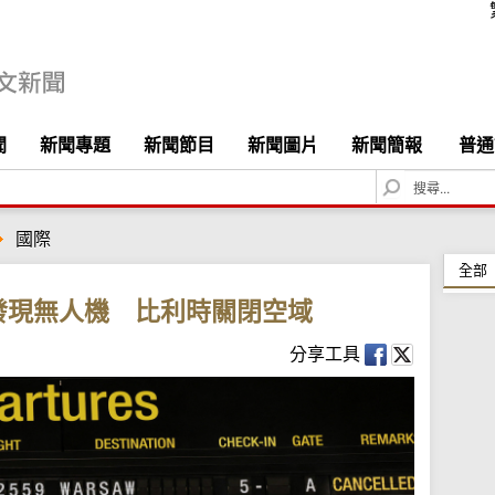
聞
新聞專題
新聞節目
新聞圖片
新聞簡報
普通
S
e
a
國際
r
c
全部
h
發現無人機 比利時關閉空域
分享工具