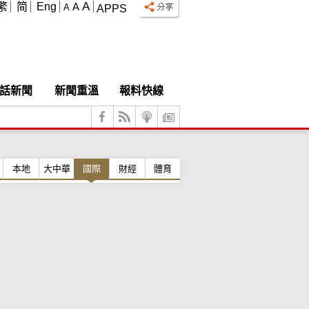
A
繁
简
Eng
A
A
APPS
話新聞
新聞重溫
報料快線
本地
大中華
國際
財經
體育