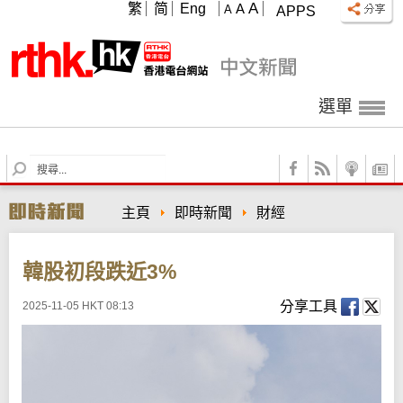
A
繁
简
Eng
A
A
APPS
選單
S
e
a
主頁
即時新聞
財經
r
c
h
韓股初段跌近3%
分享工具
2025-11-05 HKT 08:13