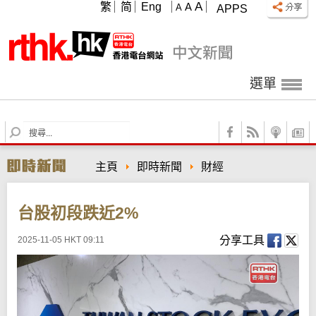
A
繁
简
Eng
A
A
APPS
選單
S
e
a
主頁
即時新聞
財經
r
c
h
台股初段跌近2%
分享工具
2025-11-05 HKT 09:11