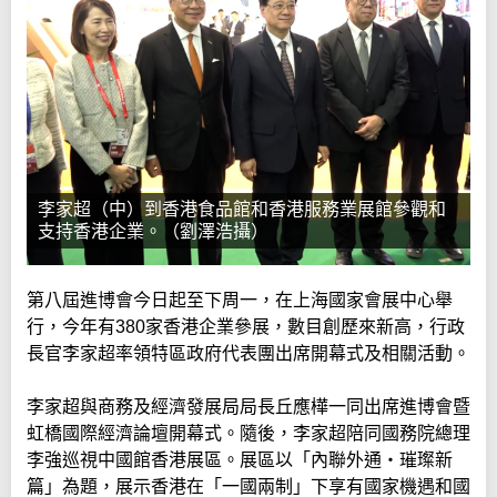
李家超（中）到香港食品館和香港服務業展館參觀和
支持香港企業。（劉澤浩攝）
第八屆進博會今日起至下周一，在上海國家會展中心舉
行，今年有380家香港企業參展，數目創歷來新高，行政
長官李家超率領特區政府代表團出席開幕式及相關活動。
李家超與商務及經濟發展局局長丘應樺一同出席進博會暨
虹橋國際經濟論壇開幕式。隨後，李家超陪同國務院總理
李強巡視中國館香港展區。展區以「內聯外通‧璀璨新
篇」為題，展示香港在「一國兩制」下享有國家機遇和國