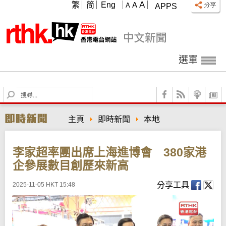
A
繁
简
Eng
A
A
APPS
選單
S
e
a
主頁
即時新聞
本地
r
c
h
李家超率團出席上海進博會 380家港
企參展數目創歷來新高
分享工具
2025-11-05 HKT 15:48