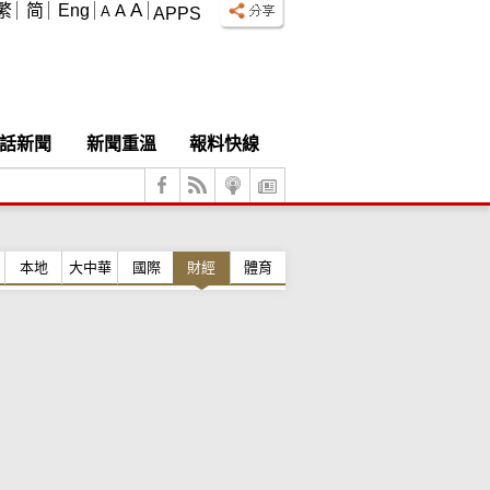
A
繁
简
Eng
A
A
APPS
話新聞
新聞重溫
報料快線
本地
大中華
國際
財經
體育