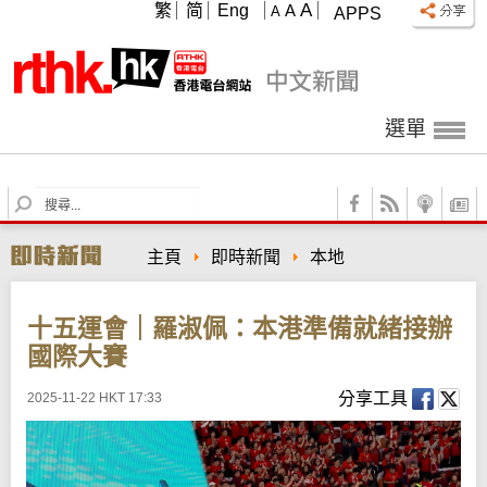
A
繁
简
Eng
A
A
APPS
選單
S
e
a
主頁
即時新聞
本地
r
c
h
十五運會｜羅淑佩：本港準備就緒接辦
國際大賽
分享工具
2025-11-22 HKT 17:33