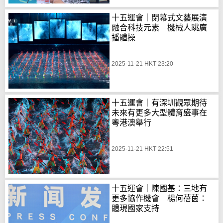
十五運會｜閉幕式文藝展演
融合科技元素 機械人跳廣
播體操
2025-11-21 HKT 23:20
十五運會｜有深圳觀眾期待
未來有更多大型體育盛事在
粵港澳舉行
2025-11-21 HKT 22:51
十五運會｜陳國基：三地有
更多協作機會 楊何蓓茵：
體現國家支持