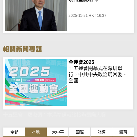
2025-11-21 HKT 16:37
全運會2025
十五運會閉幕式在深圳舉
行，中共中央政治局常委、
全國...
十五運會｜羅淑佩：本港準備就緒接辦國際大賽
全部
本地
大中華
國際
財經
體育