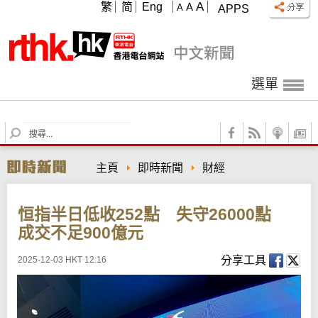
A
繁
简
Eng
A
A
APPS
選單
S
e
a
主頁
即時新聞
財經
r
c
h
恒指半日低收252點 失守26000點
成交不足900億元
分享工具
2025-12-03 HKT 12:16