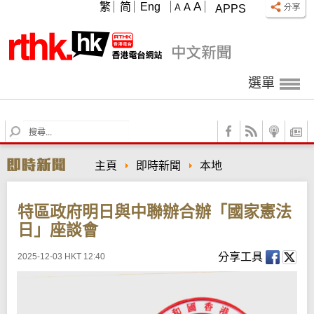
A
繁
简
Eng
A
A
APPS
選單
S
e
a
主頁
即時新聞
本地
r
c
h
特區政府明日與中聯辦合辦「國家憲法
日」座談會
分享工具
2025-12-03 HKT 12:40