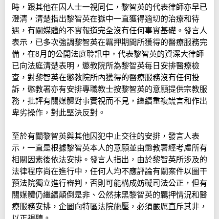
時，跟其他在囚人士一視同仁，黎智英的代表律師亦早已
澄清，清楚指出黎智英在獄中一直獲得適切的治療和待
遇，有關媒體的不實報道完全沒有任何事實基礎。發言人
表示，已多次強調黎智英在羈押期間所獲得的醫療服務完
備，在8月的公開法庭聆訊中，代表黎智英的資深大律師
已向法庭清楚表明，懲教院所為黎智英每日安排醫療檢
查，對黎智英在懲教院所內獲得的醫療服務沒有任何投
訴，懲教署亦有安排專職教士按黎智英的意願提供宗教服
務，批評有關媒體對事實視而不見，繼續重複謊言和作出
卑劣操作，對此堅決反對。
至於有關黎智英與其他囚犯中止交往的安排，發言人表
示，一直是根據黎智英本人的意願並由懲教署經考慮所有
相關因素後依法安排。發言人指出，由於黎智英所涉及的
法律程序尚在進行中，任何人均不應評論有關案件以圖干
預法院獨立進行審判，否則可能構成妨礙司法公正，但有
關媒體仍繼續顛倒是非、公然抹黑黎智英的羈押情況和醫
療服務安排，企圖向特區法院施壓，必須嚴厲直斥其非，
以正視聽。