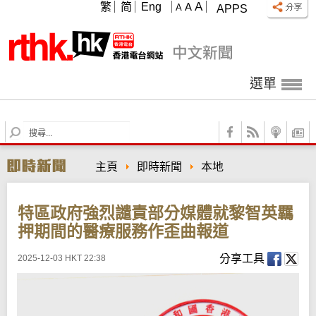
A
繁
简
Eng
A
A
APPS
選單
S
e
a
主頁
即時新聞
本地
r
c
h
特區政府強烈譴責部分媒體就黎智英羈
押期間的醫療服務作歪曲報道
分享工具
2025-12-03 HKT 22:38