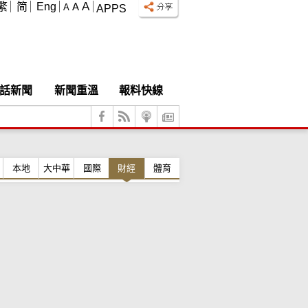
A
繁
简
Eng
A
A
APPS
話新聞
新聞重溫
報料快線
本地
大中華
國際
財經
體育