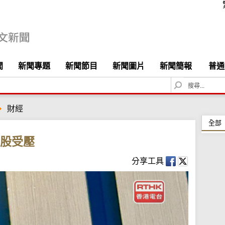
聞
新聞專題
新聞節目
新聞圖片
新聞簡報
普通
S
e
a
財經
r
c
全部
h
源股受壓
分享工具