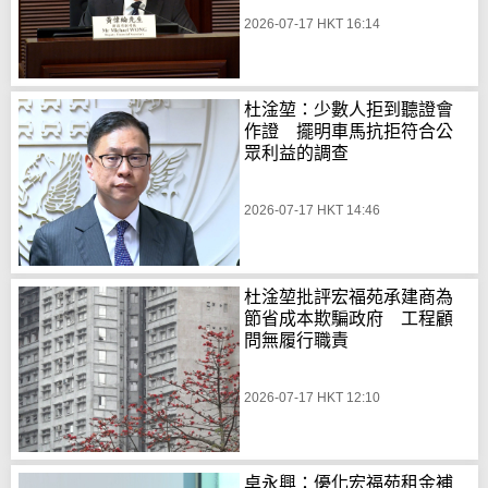
2026-07-17 HKT 16:14
杜淦堃：少數人拒到聽證會
作證 擺明車馬抗拒符合公
眾利益的調查
2026-07-17 HKT 14:46
杜淦堃批評宏福苑承建商為
節省成本欺騙政府 工程顧
問無履行職責
2026-07-17 HKT 12:10
卓永興：優化宏福苑租金補