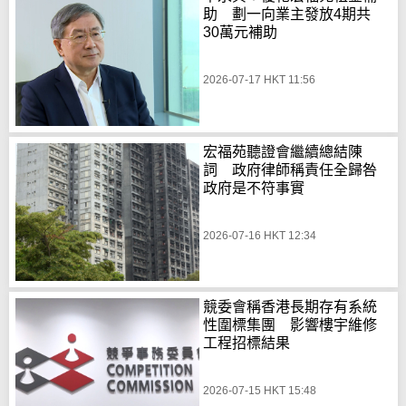
助 劃一向業主發放4期共
30萬元補助
2026-07-17 HKT 11:56
宏福苑聽證會繼續總結陳
詞 政府律師稱責任全歸咎
政府是不符事實
2026-07-16 HKT 12:34
競委會稱香港長期存有系統
性圍標集團 影響樓宇維修
工程招標結果
2026-07-15 HKT 15:48