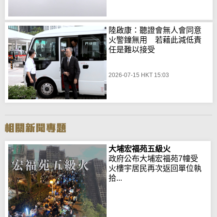
陸啟康：聽證會無人會同意
火警鐘無用 若藉此減低責
任是難以接受
2026-07-15 HKT 15:03
大埔宏福苑五級火
政府公布大埔宏福苑7幢受
火樓宇居民再次返回單位執
拾...