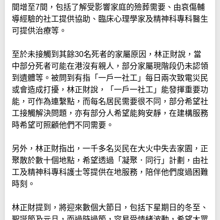
間增至7間，包括了解受影響家庭的殮葬需要、由哀傷輔
導經驗的社工提供協助、臨床心理學家及精神科專科醫生
可提供治療等。
至於未接觸到其餘30名死者的家屬原因，林正財說，當
中部分死者可能在港沒有親人，部分家屬現階段仍未認領
到遺體等。被問到有指「一戶一社工」每日兩次致電災民
或會造成打擾，林正財說，「一戶一社工」能發揮重要功
能，可作為連繫點，而每名居民需要很不同，部分希望社
工接觸解決問題，亦有部分人希望能夠安靜，在建構服務
時希望可照顧他們不同需要。
另外，林正財指出，一千多名災民在大火中失去家園，正
聚散於數十個地點，希望透過「凝聚．同行」計劃，由社
工及精神科專科護士等提供在地服務，陪伴他們度過困難
時刻。
林正財提到，將迎來數個大節日，包括下星期日的冬至、
聖誕節及元旦，而過時過節，容易受情緒波動，希望大眾