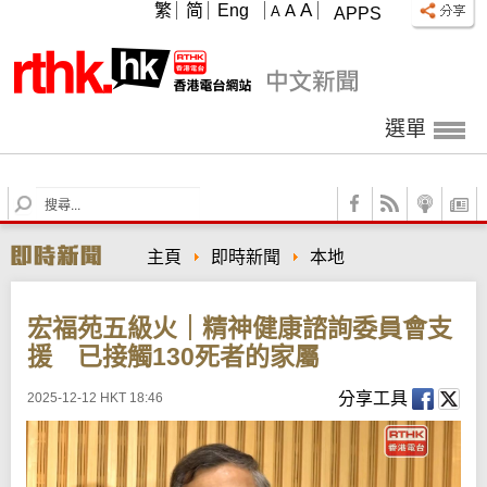
A
繁
简
Eng
A
A
APPS
選單
S
e
a
主頁
即時新聞
本地
r
c
h
宏福苑五級火｜精神健康諮詢委員會支
援 已接觸130死者的家屬
分享工具
2025-12-12 HKT 18:46