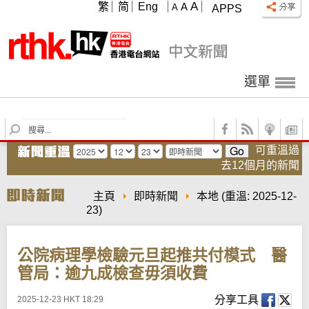
A
繁
简
Eng
A
A
APPS
選單
S
e
可重溫過
a
去12個月的新聞
r
c
h
主頁
即時新聞
本地
(重溫: 2025-12-
23)
公院病理學檢驗元旦起推共付模式 醫
管局：逾九成檢查毋須收費
分享工具
2025-12-23 HKT 18:29