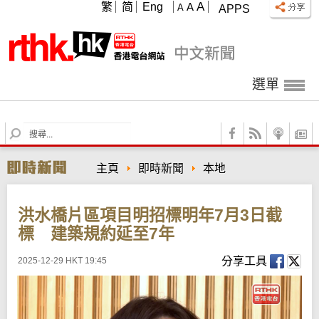
A
繁
简
Eng
A
A
APPS
選單
S
e
a
主頁
即時新聞
本地
r
c
h
洪水橋片區項目明招標明年7月3日截
標 建築規約延至7年
分享工具
2025-12-29 HKT 19:45