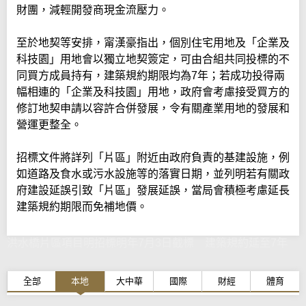
財團，減輕開發商現金流壓力。
至於地契等安排，甯漢豪指出，個別住宅用地及「企業及
科技園」用地會以獨立地契簽定，可由合組共同投標的不
同買方成員持有，建築規約期限均為7年；若成功投得兩
幅相連的「企業及科技園」用地，政府會考慮接受買方的
修訂地契申請以容許合併發展，令有關產業用地的發展和
營運更整全。
招標文件將詳列「片區」附近由政府負責的基建設施，例
如道路及食水或污水設施等的落實日期，並列明若有關政
府建設延誤引致「片區」發展延誤，當局會積極考慮延長
建築規約期限而免補地價。
洪水橋片區項目明招標明年7月3日截標 建築規約延至7年
全部
本地
大中華
國際
財經
體育