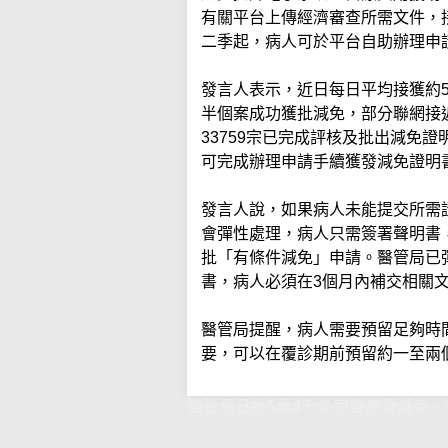
有關平台上傳經濟審查所需文件，
二季起，病人可於平台自助辦理申
發言人表示，近日每日平均接獲約5
半個案成功獲批減免，部分聯網接近
33759宗已完成評核及批出減免
可完成辦理申請手續獲發減免證明
發言人說，如果病人未能提交所需
會彈性處理，病人只需簽署聲明書
批「有條件減免」申請。醫管局已彈
書，病人必須在3個月內補交相關
醫管局提醒，病人需要預留足夠時
要，可以在覆診期前預留約一至兩
醫管局已批5萬4千多宗醫療費減免