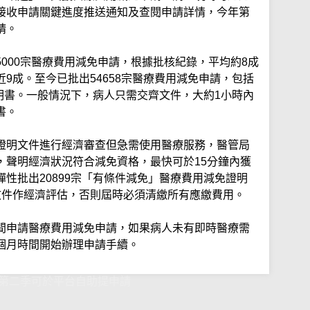
接收申請關鍵進度推送通知及查閱申請詳情，今年第
請。
000宗醫療費用減免申請，根據批核紀錄，平均約8成
9成。至今已批出54658宗醫療費用減免申請，包括
證明書。一般情況下，病人只需交齊文件，大約1小時內
書。
證明文件進行經濟審查但急需使用醫療服務，醫管局
，聲明經濟狀況符合減免資格，最快可於15分鐘內獲
性批出20899宗「有條件減免」醫療費用減免證明
文件作經濟評估，否則屆時必須清繳所有應繳費用。
間申請醫療費用減免申請，如果病人未有即時醫療需
個月時間開始辦理申請手續。
 第二季可於平台自助提申請