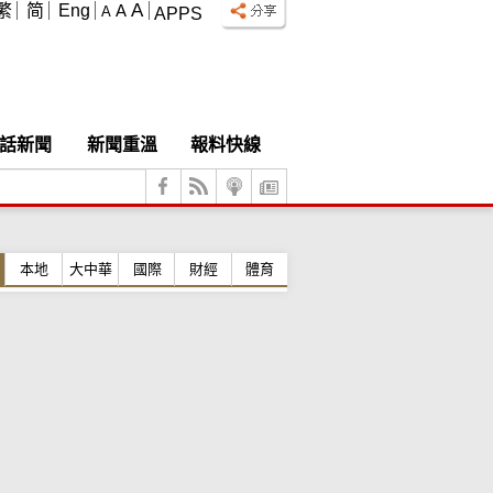
A
繁
简
Eng
A
A
APPS
話新聞
新聞重溫
報料快線
本地
大中華
國際
財經
體育