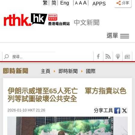
A
繁
简
Eng
A
A
APPS
選單
S
e
a
主頁
即時新聞
國際
r
c
h
伊朗示威增至65人死亡 軍方指責以色
列等試圖破壞公共安全
分享工具
2026-01-10 HKT 21:26