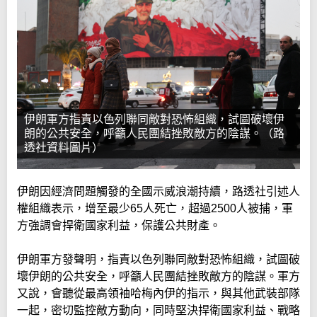
伊朗軍方指責以色列聯同敵對恐怖組織，試圖破壞伊
朗的公共安全，呼籲人民團結挫敗敵方的陰謀。（路
透社資料圖片）
伊朗因經濟問題觸發的全國示威浪潮持續，路透社引述人
權組織表示，增至最少65人死亡，超過2500人被捕，軍
方強調會捍衛國家利益，保護公共財產。
伊朗軍方發聲明，指責以色列聯同敵對恐怖組織，試圖破
壞伊朗的公共安全，呼籲人民團結挫敗敵方的陰謀。軍方
又說，會聽從最高領袖哈梅內伊的指示，與其他武裝部隊
一起，密切監控敵方動向，同時堅決捍衛國家利益、戰略