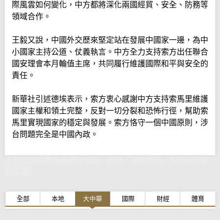
際風雲如何變化，中方都將深化兩國經貿、安全、防務等
領域合作。
王毅又說，中國外交歷來堅定站在發展中國家一邊，為中
小國家主持公道、仗義執言。中方全力支持索方出任聯合
國安理會本月輪值主席，共同履行維護國際和平與安全的
責任。
新華社引述德埃表示，索方衷心感謝中方支持索馬里維護
國家主權和領土完整，反對一切分裂和恐怖行徑，幫助索
馬里實現國家的穩定與發展。索方恪守一個中國原則，涉
台問題完全是中國內政。
王毅與索馬里外長電話會談 反對「索馬里蘭」勾結台灣當
局謀獨
全部
本地
大中華
國際
財經
體育