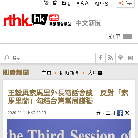
A
繁
简
Eng
A
A
APPS
選單
S
e
a
主頁
即時新聞
大中華
r
c
h
王毅與索馬里外長電話會談 反對「索
馬里蘭」勾結台灣當局謀獨
分享工具
2026-01-11 HKT 20:25