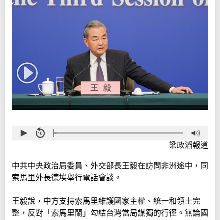
梁政滔報道
中共中央政治局委員、外交部長王毅在訪問非洲途中，同
索馬里外長德埃舉行電話會談。
王毅說，中方支持索馬里維護國家主權、統一和領土完
整，反對「索馬里蘭」勾結台灣當局謀獨的行徑。無論國