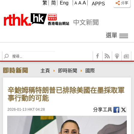
A
繁
简
Eng
A
A
APPS
選單
S
e
a
主頁
即時新聞
國際
r
c
h
辛鮑姆稱特朗普已排除美國在墨採取軍
事行動的可能
分享工具
2026-01-13 HKT 04:28