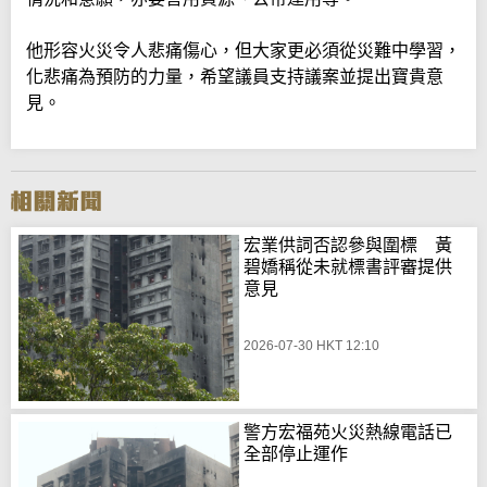
他形容火災令人悲痛傷心，但大家更必須從災難中學習，
化悲痛為預防的力量，希望議員支持議案並提出寶貴意
見。
宏業供詞否認參與圍標 黃
碧嬌稱從未就標書評審提供
意見
2026-07-30 HKT 12:10
警方宏福苑火災熱線電話已
全部停止運作