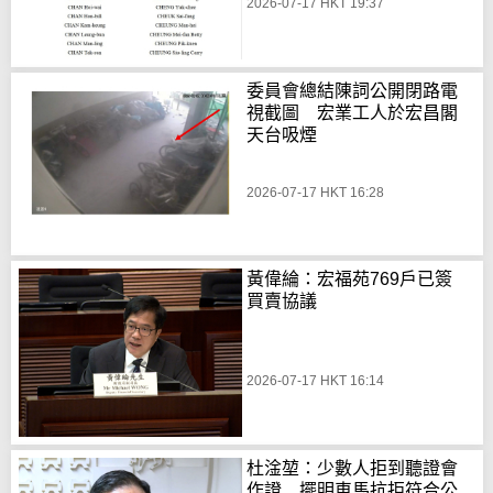
2026-07-17 HKT 19:37
委員會總結陳詞公開閉路電
視截圖 宏業工人於宏昌閣
天台吸煙
2026-07-17 HKT 16:28
黃偉綸：宏福苑769戶已簽
買賣協議
2026-07-17 HKT 16:14
杜淦堃：少數人拒到聽證會
作證 擺明車馬抗拒符合公