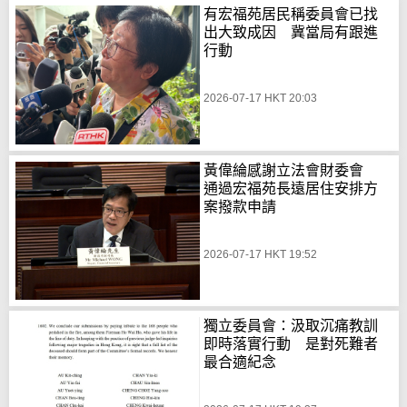
有宏福苑居民稱委員會已找
出大致成因 冀當局有跟進
行動
2026-07-17 HKT 20:03
黃偉綸感謝立法會財委會
通過宏福苑長遠居住安排方
案撥款申請
2026-07-17 HKT 19:52
獨立委員會：汲取沉痛教訓
即時落實行動 是對死難者
最合適紀念