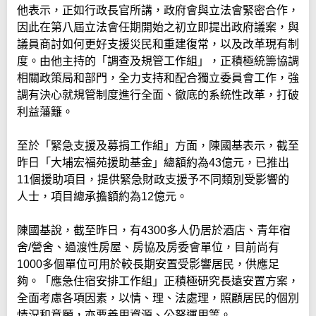
他表示，正如行政長官所講，政府會與立法會緊密合作，
因此在第八屆立法會任期開始之初立即提出政府議案，與
議員商討如何更好支援災民和重建復常，以及改革現有制
度。由他主持的「調查及規管工作組」，正積極統籌協調
相關政策局和部門，全力支持和配合獨立委員會工作，強
調有決心就規管制度進行全面、徹底的系統性改革，打破
利益藩籬。
至於「緊急支援及募捐工作組」方面，陳國基表示，截至
昨日「大埔宏福苑援助基金」總額約為43億元，已推出
11個援助項目，提供緊急財政支援予不同類別受影響的
人士，項目總承擔額約為12億元。
陳國基說，截至昨日，有4300多人仍居於酒店、青年宿
舍/營舍、過渡性房屋、房協及房委會單位，目前尚有
1000多個單位可用於較長期安置受影響居民，供應足
夠。「應急住宿安排工作組」正積極研究長遠安置方案，
全面考慮各項因素，以情、理、法處理，照顧居民的個別
情況和意願，亦要善用資源、公帑運用等。