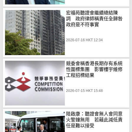
宏福苑聽證會繼續總結陳
詞 政府律師稱責任全歸咎
政府是不符事實
2026-07-16 HKT 12:34
競委會稱香港長期存有系統
性圍標集團 影響樓宇維修
工程招標結果
2026-07-15 HKT 15:48
陸啟康：聽證會無人會同意
火警鐘無用 若藉此減低責
任是難以接受