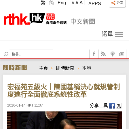
A
繁
简
Eng
A
A
APPS
選單
S
e
a
主頁
即時新聞
本地
r
c
h
宏福苑五級火｜陳國基稱決心就規管制
度進行全面徹底系統性改革
分享工具
2026-01-14 HKT 11:37