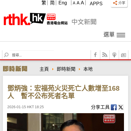
A
繁
简
Eng
A
A
APPS
選單
S
e
a
主頁
即時新聞
本地
r
c
h
鄧炳強：宏福苑火災死亡人數增至168
人 暫不公布死者名單
分享工具
2026-01-15 HKT 18:25