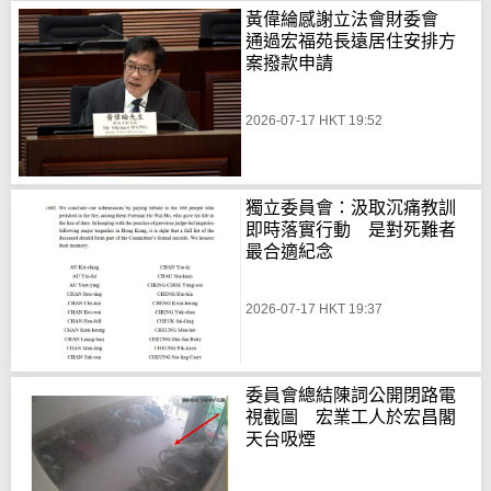
黃偉綸感謝立法會財委會
通過宏福苑長遠居住安排方
案撥款申請
2026-07-17 HKT 19:52
獨立委員會：汲取沉痛教訓
即時落實行動 是對死難者
最合適紀念
2026-07-17 HKT 19:37
委員會總結陳詞公開閉路電
視截圖 宏業工人於宏昌閣
天台吸煙