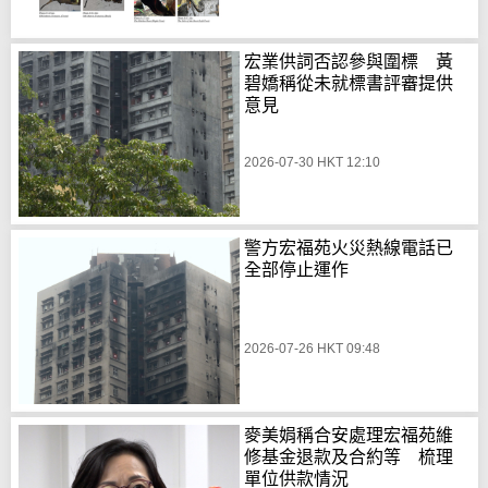
宏業供詞否認參與圍標 黃
碧嬌稱從未就標書評審提供
意見
2026-07-30 HKT 12:10
警方宏福苑火災熱線電話已
全部停止運作
2026-07-26 HKT 09:48
麥美娟稱合安處理宏福苑維
修基金退款及合約等 梳理
單位供款情況