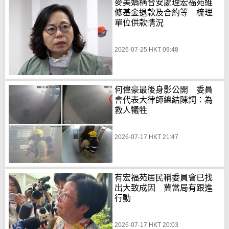
麥美娟稱合安處理宏福苑維
修基金退款及合約等 梳理
單位供款情況
2026-07-25 HKT 09:48
何偉豪最後身影公開 委員
會代表大律師總結陳詞：為
救人犧牲
2026-07-17 HKT 21:47
有宏福苑居民稱委員會已找
出大致成因 冀當局有跟進
行動
2026-07-17 HKT 20:03