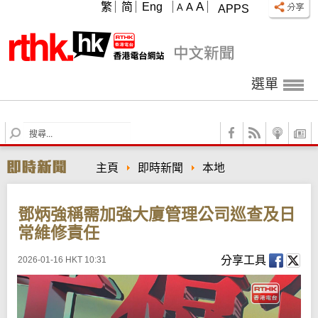
A
繁
简
Eng
A
A
APPS
選單
S
e
a
主頁
即時新聞
本地
r
c
h
鄧炳強稱需加強大廈管理公司巡查及日
常維修責任
分享工具
2026-01-16 HKT 10:31