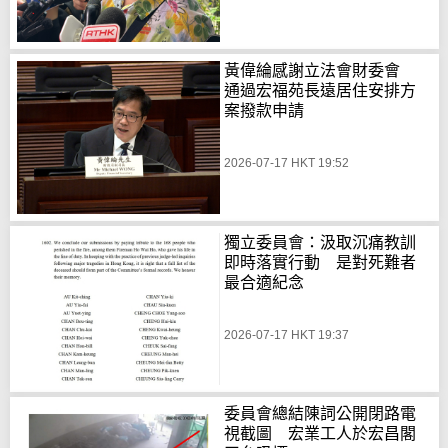
黃偉綸感謝立法會財委會
通過宏福苑長遠居住安排方
案撥款申請
2026-07-17 HKT 19:52
獨立委員會：汲取沉痛教訓
即時落實行動 是對死難者
最合適紀念
2026-07-17 HKT 19:37
委員會總結陳詞公開閉路電
視截圖 宏業工人於宏昌閣