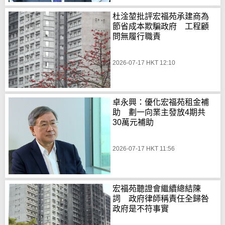
杜淦堃批評宏福苑承建商為
節省成本欺騙政府 工程顧
問無履行職責
2026-07-17 HKT 12:10
卓永興：優化宏福苑租金補
助 劃一向業主發放4期共
30萬元補助
2026-07-17 HKT 11:56
宏福苑聽證會繼續總結陳
詞 政府律師稱責任全歸咎
政府是不符事實