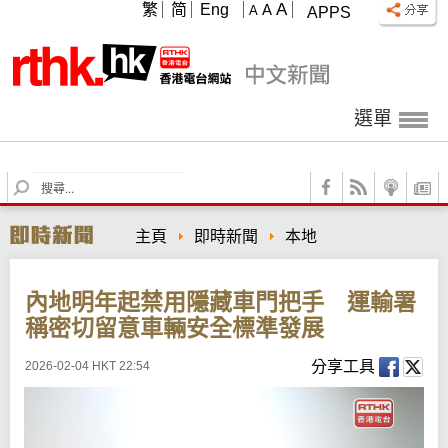
A
繁
简
Eng
A
A
APPS
選單
S
e
a
主頁
即時新聞
本地
r
c
h
內地明年起禁用隱藏車門把手 運輸署
稱密切留意車輛安全標準發展
分享工具
2026-02-04 HKT 22:54