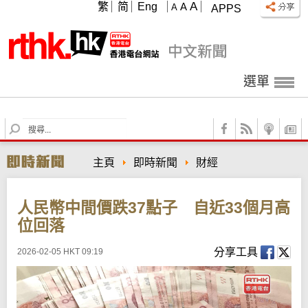
A
繁
简
Eng
A
A
APPS
選單
S
e
a
主頁
即時新聞
財經
r
c
h
人民幣中間價跌37點子 自近33個月高
位回落
分享工具
2026-02-05 HKT 09:19