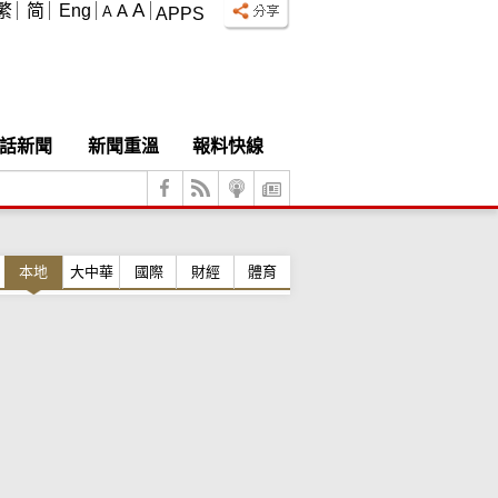
A
繁
简
Eng
A
A
APPS
話新聞
新聞重溫
報料快線
本地
大中華
國際
財經
體育