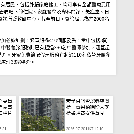
所有居民、包括外籍家庭傭工，均可享有全額醫療費用
醫管局轄下的住院、家庭醫學及專科門診、急症室、日
診所暨教研中心。截至前日，醫管局已為約2000名
參加義診計劃，涵蓋超過450個服務點，當中包括8間
。中醫義診服務則已有超過360名中醫師參加，涵蓋超
宗轉介。牙醫免費鑲配假牙服務有超過110名私營牙醫參
已處理33宗轉介。
立委員
宏業供詞否認參與圍
偉豪事
標 黃碧嬌稱從未就
備相片
標書評審提供意見
6:31
2026-07-30 HKT 12:10