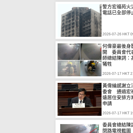
警方宏福苑火
電話已全部停
2026-07-26 HKT 0
何偉豪最後身
開 委員會代
師總結陳詞：
犧牲
2026-07-17 HKT 2
黃偉綸感謝立
委會 通過宏
遠居住安排方
申請
2026-07-17 HKT 1
委員會總結陳
閉路電視截圖