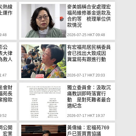
災熱線
麥美娟稱合安處理宏
止運作
福苑維修基金退款及
合約等 梳理單位供
款情況
9:48
2026-07-25 HKT 09:48
影公
有宏福苑居民稱委員
表大律
會已找出大致成因
為救人
冀當局有跟進行動
1:47
2026-07-17 HKT 20:03
法會財
獨立委員會：汲取沉
福苑長
痛教訓即時落實行
案撥款
動 是對死難者最合
適紀念
9:52
2026-07-17 HKT 19:37
詞公開
黃偉綸：宏福苑769
 宏業
戶已簽買賣協議