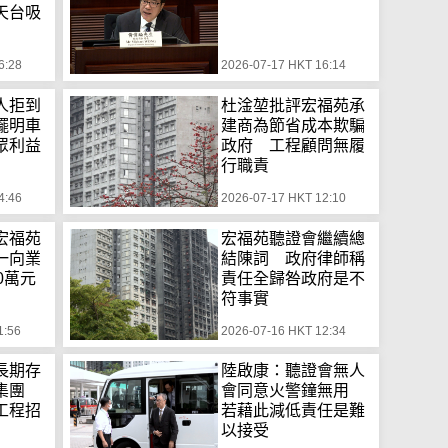
天台吸
6:28
2026-07-17 HKT 16:14
人拒到
杜淦堃批評宏福苑承
擺明車
建商為節省成本欺騙
眾利益
政府 工程顧問無履
行職責
4:46
2026-07-17 HKT 12:10
宏福苑
宏福苑聽證會繼續總
一向業
結陳詞 政府律師稱
0萬元
責任全歸咎政府是不
符事實
1:56
2026-07-16 HKT 12:34
長期存
陸啟康：聽證會無人
標集團
會同意火警鐘無用
工程招
若藉此減低責任是難
以接受