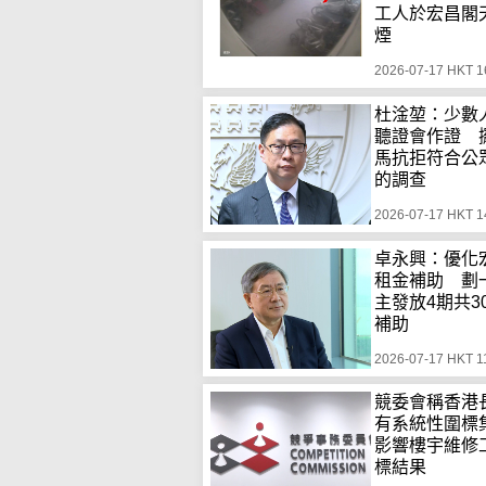
工人於宏昌閣
煙
2026-07-17 HKT 1
杜淦堃：少數
聽證會作證 
馬抗拒符合公
的調查
2026-07-17 HKT 1
卓永興：優化
租金補助 劃
主發放4期共3
補助
2026-07-17 HKT 1
競委會稱香港
有系統性圍
影響樓宇維修
標結果