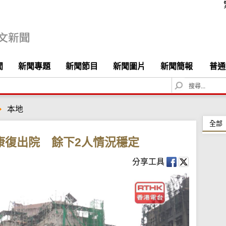
聞
新聞專題
新聞節目
新聞圖片
新聞簡報
普通
S
e
a
本地
r
c
全部
h
康復出院 餘下2人情況穩定
分享工具