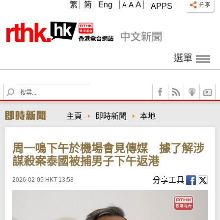
A
繁
简
Eng
A
A
APPS
選單
S
e
a
主頁
即時新聞
本地
r
c
h
周一鳴下午於機場會見傳媒 據了解涉
謀殺案泰國被捕男子下午返港
分享工具
2026-02-05 HKT 13:58