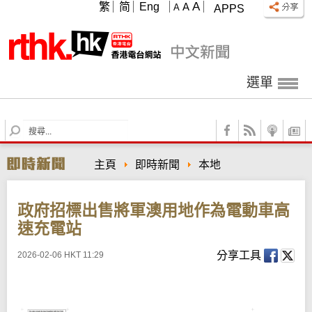
A
繁
简
Eng
A
A
APPS
選單
S
e
a
主頁
即時新聞
本地
r
c
h
政府招標出售將軍澳用地作為電動車高
速充電站
分享工具
2026-02-06 HKT 11:29