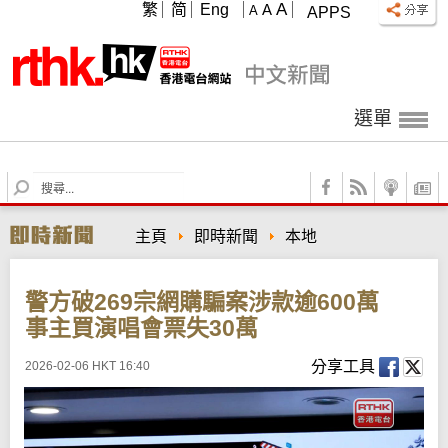
A
繁
简
Eng
A
A
APPS
選單
S
e
a
主頁
即時新聞
本地
r
c
h
警方破269宗網購騙案涉款逾600萬
事主買演唱會票失30萬
分享工具
2026-02-06 HKT 16:40