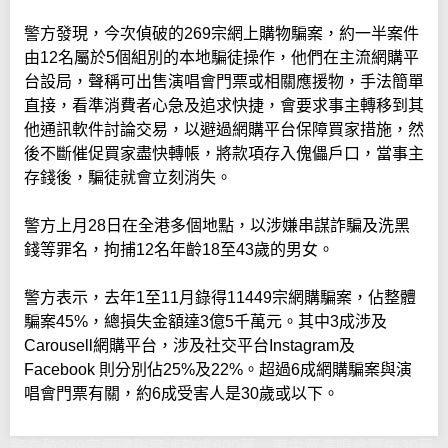
警方發現，今次偵破的269宗網上購物騙案，約一半案件
由12名屬於5個組別的本地騙徒操作，他們在主流網購平
台設局，聲稱可出售演唱會門票或相關應援物，手法簡單
直接，看準消費者心急及追求快捷，會要求事主轉移到其
他通訊軟件討論交易，以避過網購平台保障買家措施，然
後不斷催促買家盡快轉帳，將款項存入傀儡戶口，當事主
存錢後，騙徒就會立刻消失。
警方上月28日在全港多個地點，以涉嫌串謀詐騙及洗黑
錢等罪名，拘捕12名年齡18至43歲的男女。
警方表示，去年1至11月錄得11449宗網購騙案，佔整體
騙案45%，總損失金額達3億5千萬元。其中3成涉及
Carousell網購平台，涉及社交平台Instagram及
Facebook 則分別佔25%及22%。超過6成網購騙案與演
唱會門票有關，約6成受害人是30歲或以下。
警方破269宗網購騙案涉款逾600萬 事主買演唱會票失30萬