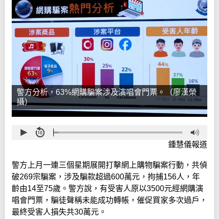
警方分析，63%網購騙案涉及演唱會門票。（廖漢榮
攝）
鍾慧儀報道
警方上月一連三個星期展開打擊網上購物騙案行動，共偵
破269宗騙案，涉及騙款超過600萬元，拘捕156人，年
齡由14至75歲。警方說，有受害人原以3500元經網購演
唱會門票，騙徒聲稱未能成功轉帳，催促買家多次過戶，
最終受害人損失共30萬元。