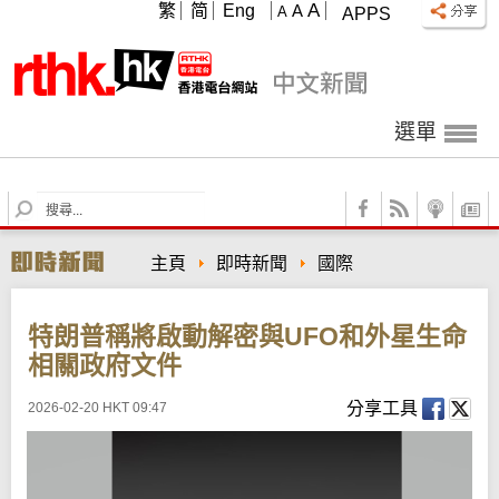
A
繁
简
Eng
A
A
APPS
選單
S
e
a
主頁
即時新聞
國際
r
c
h
特朗普稱將啟動解密與UFO和外星生命
相關政府文件
分享工具
2026-02-20 HKT 09:47