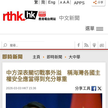
A
繁
简
Eng
A
A
APPS
選單
S
e
a
主頁
即時新聞
大中華
r
c
h
中方深表關切戰事外溢 稱海灣各國主
權安全應當得到充分尊重
分享工具
2026-03-03 HKT 15:36