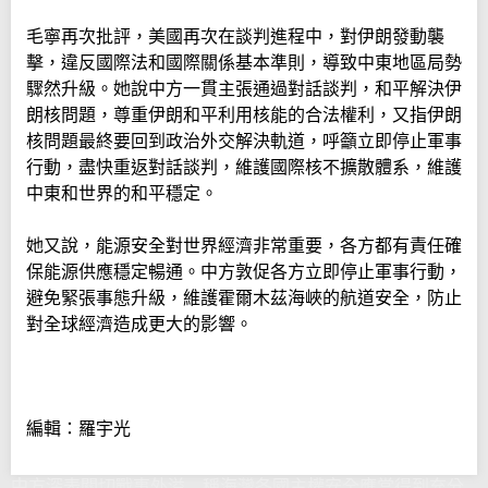
毛寧再次批評，美國再次在談判進程中，對伊朗發動襲
擊，違反國際法和國際關係基本準則，導致中東地區局勢
驟然升級。她說中方一貫主張通過對話談判，和平解決伊
朗核問題，尊重伊朗和平利用核能的合法權利，又指伊朗
核問題最終要回到政治外交解決軌道，呼籲立即停止軍事
行動，盡快重返對話談判，維護國際核不擴散體系，維護
中東和世界的和平穩定。
她又說，能源安全對世界經濟非常重要，各方都有責任確
保能源供應穩定暢通。中方敦促各方立即停止軍事行動，
避免緊張事態升級，維護霍爾木茲海峽的航道安全，防止
對全球經濟造成更大的影響。
編輯：羅宇光
中方深表關切戰事外溢 稱海灣各國主權安全應當得到充分