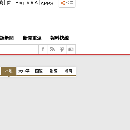
A
繁
简
Eng
A
A
APPS
話新聞
新聞重溫
報料快線
本地
大中華
國際
財經
體育