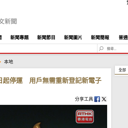
聞
新聞專題
新聞節目
新聞圖片
新聞簡報
普通
S
e
a
本地
r
c
全部
h
日起停運 用戶無需重新登記新電子
分享工具