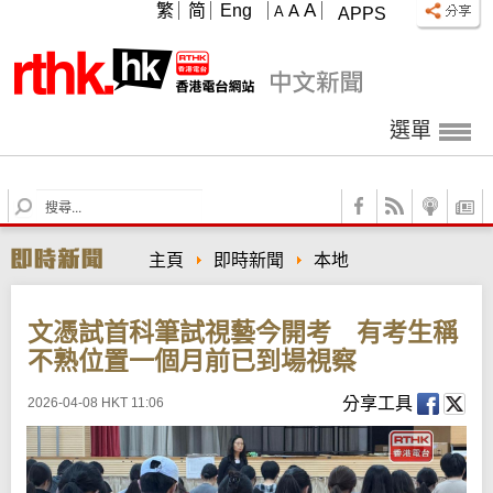
A
繁
简
Eng
A
A
APPS
選單
S
e
a
主頁
即時新聞
本地
r
c
h
文憑試首科筆試視藝今開考 有考生稱
不熟位置一個月前已到場視察
分享工具
2026-04-08 HKT 11:06