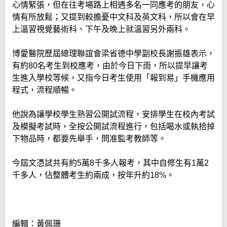
心情緊張，但在往考場路上相遇多名一同應考的朋友，心
情有所放鬆；又提到較擔憂中文科及英文科，所以會在早
上溫習視覺藝術科、下午及晚上就溫習另外兩科。
博愛醫院歷屆總理聯誼會梁省德中學副校長謝振雄表示，
有約80名考生到校應考，由於今日下雨，所以提早讓考
生進入學校等候，又指今日考生使用「報到易」手機應用
程式，流程順暢。
他說為讓學校學生熟習公開試流程，安排學生在校內考試
及模擬考試時，全按公開試流程進行，包括喝水或執拾掉
下物品時，都要先舉手，問准監考教師等。
今屆文憑試共有約5萬8千多人報考，其中自修生有1萬2
千多人，佔整體考生約兩成，按年升約18%。
編輯：黃佩珊