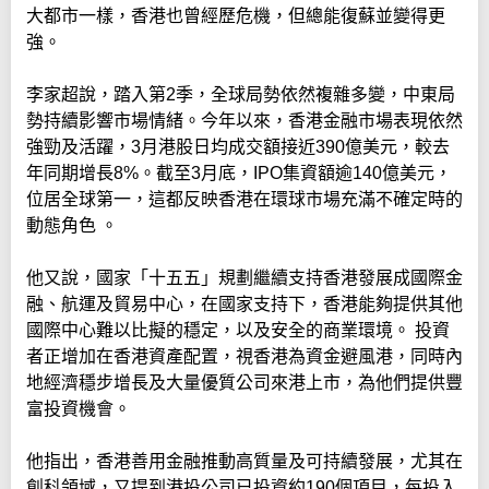
大都市一樣，香港也曾經歷危機，但總能復蘇並變得更
強。
李家超說，踏入第2季，全球局勢依然複雜多變，中東局
勢持續影響市場情緒。今年以來，香港金融市場表現依然
強勁及活躍，3月港股日均成交額接近390億美元，較去
年同期增長8%。截至3月底，IPO集資額逾140億美元，
位居全球第一，這都反映香港在環球市場充滿不確定時的
動態角色 。
他又說，國家「十五五」規劃繼續支持香港發展成國際金
融、航運及貿易中心，在國家支持下，香港能夠提供其他
國際中心難以比擬的穩定，以及安全的商業環境。 投資
者正增加在香港資產配置，視香港為資金避風港，同時內
地經濟穩步增長及大量優質公司來港上市，為他們提供豐
富投資機會。
他指出，香港善用金融推動高質量及可持續發展，尤其在
創科領域，又提到港投公司已投資約190個項目，每投入