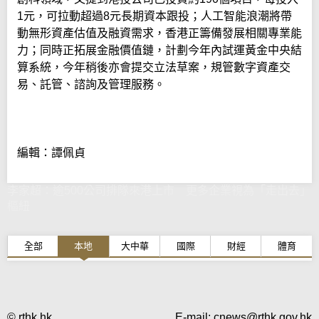
1元，可拉動超過8元長期資本跟投；人工智能浪潮將帶
動無形資產估值及融資需求，香港正籌備發展相關專業能
力；同時正拓展金融價值鏈，計劃今年內試運黃金中央結
算系統，今年稍後亦會提交立法草案，規管數字資產交
易、託管、諮詢及管理服務。
編輯：譚佩貞
李家超：逾500公司排隊來港上市 更多企業視為「走出去」
樞紐
全部
本地
大中華
國際
財經
體育
© rthk.hk
E-mail:
cnews@rthk.gov.hk