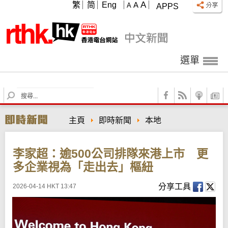
A
繁
简
Eng
A
A
APPS
選單
S
e
a
主頁
即時新聞
本地
r
c
h
李家超：逾500公司排隊來港上市 更
多企業視為「走出去」樞紐
分享工具
2026-04-14 HKT 13:47