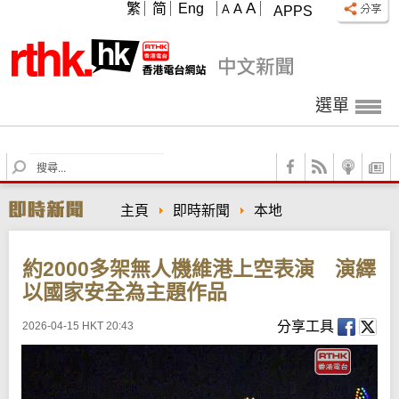
A
繁
简
Eng
A
A
APPS
選單
S
e
a
主頁
即時新聞
本地
r
c
h
約2000多架無人機維港上空表演 演繹
以國家安全為主題作品
分享工具
2026-04-15 HKT 20:43