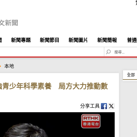
聞
新聞專題
新聞節目
新聞圖片
新聞簡報
普通
S
e
a
本地
r
c
全部
h
強青少年科學素養 局方大力推動數
分享工具