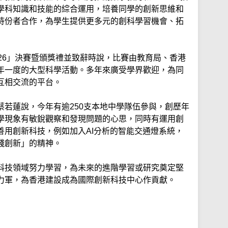
學科知識和技能的綜合運用，培養同學的創新思維和
持份者合作，為學生提供更多元的創科學習機會、拓
26」決賽暨頒獎禮並致辭時說，比賽由教育局、香港
年一度的大型科學活動。多年來廣受學界歡迎，為同
互相交流的平台。
蔡若蓮說，今年有逾250支本地中學隊伍參與，創歷年
學現象有敏銳觀察和發現問題的心思，同時有運用創
善用創新科技，例如加入AI分析的智能交通燈系統，
踐創新」的精神。
科技領域努力學習，為未來的進階學習或研究奠定堅
力軍，為香港建設成為國際創新科技中心作貢獻。