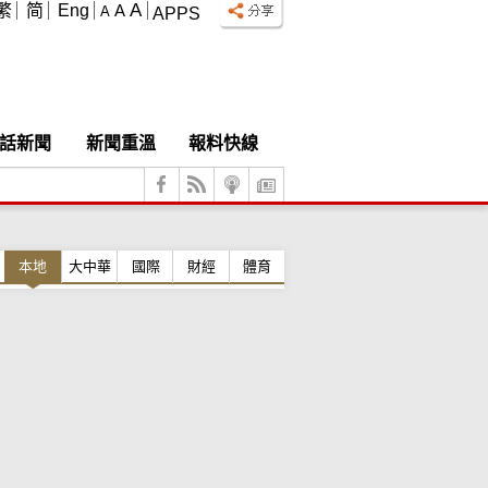
A
繁
简
Eng
A
A
APPS
話新聞
新聞重溫
報料快線
本地
大中華
國際
財經
體育