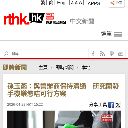
A
繁
简
Eng
A
A
APPS
選單
S
e
a
主頁
即時新聞
本地
r
c
h
孫玉菡：與營辦商保持溝通 研究開發
手機樂悠咭可行方案
分享工具
2026-04-22 HKT 15:22