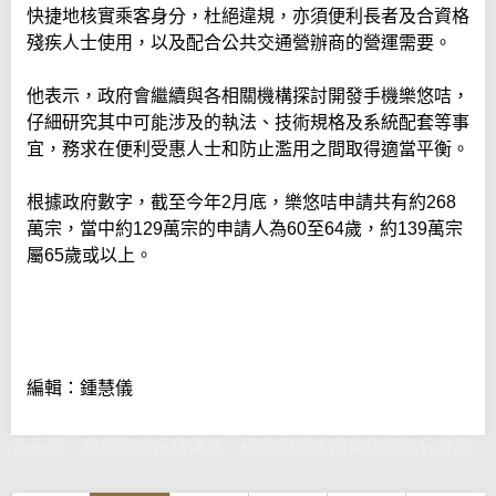
快捷地核實乘客身分，杜絕違規，亦須便利長者及合資格
殘疾人士使用，以及配合公共交通營辦商的營運需要。
他表示，政府會繼續與各相關機構探討開發手機樂悠咭，
仔細研究其中可能涉及的執法、技術規格及系統配套等事
宜，務求在便利受惠人士和防止濫用之間取得適當平衡。
根據政府數字，截至今年2月底，樂悠咭申請共有約268
萬宗，當中約129萬宗的申請人為60至64歲，約139萬宗
屬65歲或以上。
編輯：鍾慧儀
孫玉菡：與營辦商保持溝通 研究開發手機樂悠咭可行方案