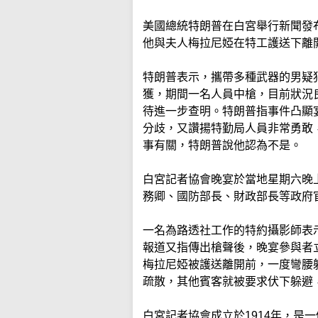
美國總統特朗普在白宮舉行新聞發
他與夫人梅拉尼婭在特工護送下離
特朗普表示，攜帶多種武器的男疑
獲，期間一名人員中槍，目前狀況
待進一步查明。特朗普指事件凸顯
分歧，又讚揚特勤局人員非常勇敢
事有關，特朗普說他認為不是。
白宮記者協會晚宴於當地星期六晚
務卿、國防部長、財政部長等政府
一名為路透社工作的特約攝影師表
報道又指傳出槍聲後，晚宴參與者
梅拉尼婭被護送離開前，一度彎腰
疏散，其他賓客就被要求伏下躲避
白宮記者協會成立於1914年，是