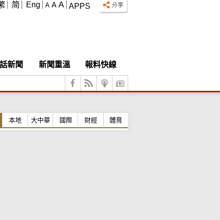
A
繁
简
Eng
A
A
APPS
話新聞
新聞重溫
報料快線
本地
大中華
國際
財經
體育