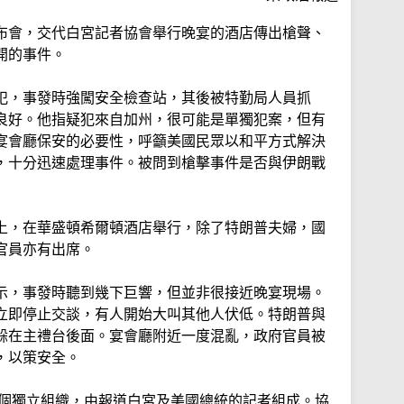
布會，交代白宮記者協會舉行晚宴的酒店傳出槍聲、
開的事件。
犯，事發時強闖安全檢查站，其後被特勤局人員抓
良好。他指疑犯來自加州，很可能是單獨犯案，但有
宴會廳保安的必要性，呼籲美國民眾以和平方式解決
，十分迅速處理事件。被問到槍擊事件是否與伊朗戰
上，在華盛頓希爾頓酒店舉行，除了特朗普夫婦，國
官員亦有出席。
示，事發時聽到幾下巨響，但並非很接近晚宴現場。
立即停止交談，有人開始大叫其他人伏低。特朗普與
躲在主禮台後面。宴會廳附近一度混亂，政府官員被
，以策安全。
一個獨立組織，由報道白宮及美國總統的記者組成。協