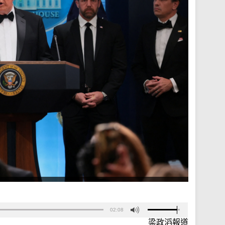
02:08
梁政滔報道