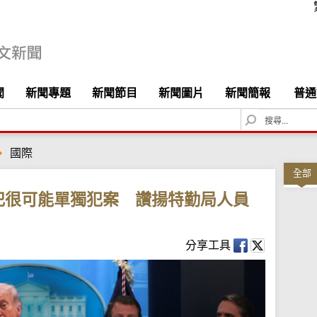
聞
新聞專題
新聞節目
新聞圖片
新聞簡報
普通
S
e
a
國際
r
c
全部
h
犯很可能單獨犯案 讚揚特勤局人員
分享工具