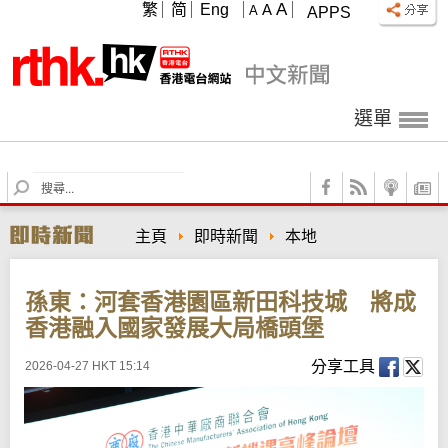
A
繁
简
Eng
A
A
APPS
選單
S
e
a
主頁
即時新聞
本地
r
c
h
孫東：河套香港園區新田科技城 將成
香港融入國家發展大局橋頭堡
分享工具
2026-04-27 HKT 15:14