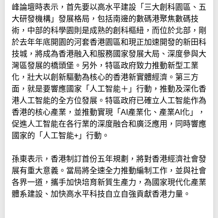
峰論壇時表示，首先要以高水平建設「三大創科園區、五
大研發機構」發展格局，包括南邊的數碼港聚焦數碼技
術，中部的科學園則是成熟的創科樞紐，而位於北部，剛
於去年年底開園的河套香港園區和現正加速開發的新田科
技城，將成為香港融入和服務國家發展大局、深度參與大
灣區發展的橋頭堡。另外，特區政府致力推動新型工業
化，壯大以創新驅動為核心的香港新實體經濟。第三方
面，就是要響應國家「人工智能＋」行動，推動及深化香
港人工智能的全方位發展。特區政府已確立人工智能作為
香港的核心產業，並推動實現「AI產業化、產業AI化」，
促進人工智能在各行業的深度融合和廣泛應用，同時響應
國家的「人工智能+」行動。
孫東表示，香港制訂首份五年規劃，將對香港經濟社會發
展有重大意義。當局將全速全力推動編制工作，並與社會
各界一道，攜手加快培育新質生產力，為國家現代化產業
體系建設、加快高水平科技自立自強貢獻香港力量。