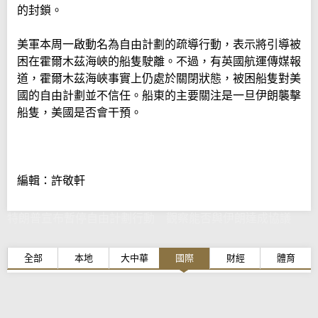
的封鎖。
美軍本周一啟動名為自由計劃的疏導行動，表示將引導被
困在霍爾木茲海峽的船隻駛離。不過，有英國航運傳媒報
道，霍爾木茲海峽事實上仍處於關閉狀態，被困船隻對美
國的自由計劃並不信任。船東的主要關注是一旦伊朗襲擊
船隻，美國是否會干預。
編輯：許敬軒
特朗普宣布暫停自由計劃行動 觀察能否與伊朗達成協議
全部
本地
大中華
國際
財經
體育