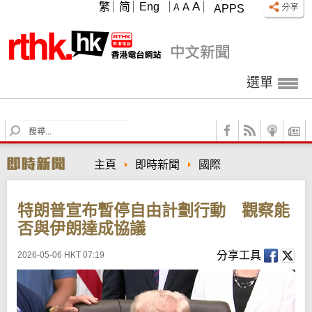
A
繁
简
Eng
A
A
APPS
選單
S
e
a
主頁
即時新聞
國際
r
c
h
特朗普宣布暫停自由計劃行動 觀察能
否與伊朗達成協議
分享工具
2026-05-06 HKT 07:19