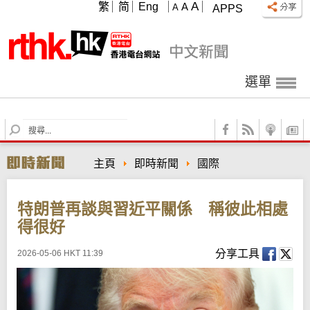
A
繁
简
Eng
A
A
APPS
選單
S
e
a
主頁
即時新聞
國際
r
c
h
特朗普再談與習近平關係 稱彼此相處
得很好
分享工具
2026-05-06 HKT 11:39