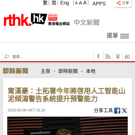
A
繁
简
Eng
A
A
APPS
選單
S
e
a
主頁
即時新聞
本地
r
c
h
甯漢豪：土拓署今年將啓用人工智能山
泥傾瀉警告系統提升預警能力
分享工具
2026-05-06 HKT 16:18