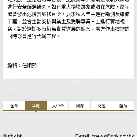
進行安全篩選研究。如有重大損壞跡象或潛在危險，屋宇
署會發出危險斜坡修葺令，要求私人業主進行勘測及維修
工程，並會主動安排與業主及受聘專業人士進行實地視
察。對於逾期多時仍無實質進展的個案，署方作出檢控的
同時亦會進行代辦工程。
編輯：任順熙
甯漢豪：土拓署今年將啓用人工智能山泥傾瀉警告系統提升
預警能力
全部
本地
大中華
國際
財經
體育
© rthk.hk
E-mail:
cnews@rthk.gov.hk