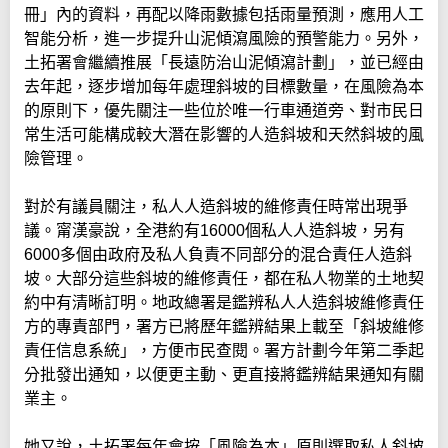
冊」內的資料，再配以降雨數據包括雨量預測，應用人工
智能分析，進一步提升山泥傾瀉風險的預警能力。另外，
土拓署會繼續推展「長遠防治山泥傾瀉計劃」，並已經由
去年起，逐步增加每年處理斜坡的目標數量，在風險為本
的原則下，優先關注一些位於唯一行車通道旁、對市民日
常生活可能構成較大潛在影響的人造斜坡和天然斜坡的風
險管理。
對於有議員關注，私人人造斜坡的維修責任時常出現爭
議。甯漢豪說，全港約有16000個私人人造斜坡，另有
6000多個由政府及私人負責不同部分的混合責任人造斜
坡。大部分這些斜坡的維修責任，都在私人物業的土地契
約中有清晰訂明。地政總署是鑑辨私人人造斜坡維修責任
方的專責部門，署方已將歷年鑑辨結果上載至「斜坡維修
責任信息系統」，方便市民查閱。署方計劃今年第二季起
分批發出通知，以便更主動、更直接將鑑辨結果通知有關
業主。
她又說，土拓署每年會按「風險為本」原則選取私人斜坡