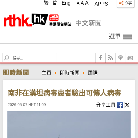
A
繁
简
Eng
A
A
APPS
選單
S
e
a
主頁
即時新聞
國際
r
c
h
南非在漢坦病毒患者驗出可傳人病毒
分享工具
2026-05-07 HKT 11:09