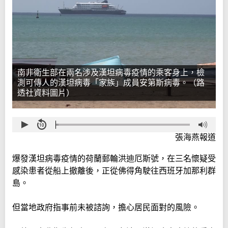
南非衛生部在兩名涉及漢坦病毒疫情的乘客身上，檢
測可傳人的漢坦病毒「家族」成員安第斯病毒。（路
透社資料圖片）
張海燕報道
爆發漢坦病毒疫情的荷蘭郵輪洪迪厄斯號，在三名懷疑受
感染患者從船上撤離後，正從佛得角駛往西班牙加那利群
島。
但當地政府指事前未被諮詢，擔心居民面對的風險。