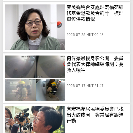
麥美娟稱合安處理宏福苑維
修基金退款及合約等 梳理
單位供款情況
2026-07-25 HKT 09:48
何偉豪最後身影公開 委員
會代表大律師總結陳詞：為
救人犧牲
2026-07-17 HKT 21:47
有宏福苑居民稱委員會已找
出大致成因 冀當局有跟進
行動