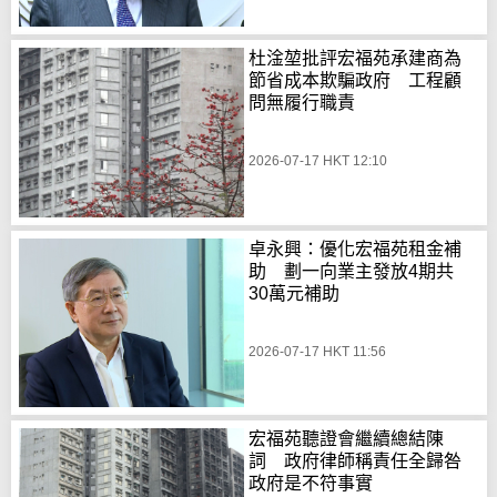
杜淦堃批評宏福苑承建商為
節省成本欺騙政府 工程顧
問無履行職責
2026-07-17 HKT 12:10
卓永興：優化宏福苑租金補
助 劃一向業主發放4期共
30萬元補助
2026-07-17 HKT 11:56
宏福苑聽證會繼續總結陳
詞 政府律師稱責任全歸咎
政府是不符事實