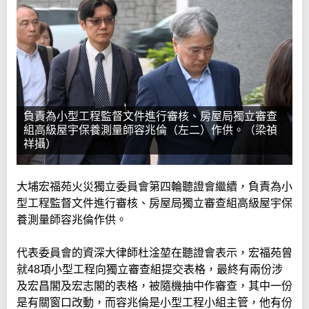
負責為小型工程監督文件進行審核、房屋局獨立審查
組高級屋宇保養測量師容兆倫（左二）作供。（梁禎
祥攝）
大埔宏福苑火災獨立委員會第四輪聽證會繼續，負責為小
型工程監督文件進行審核、房屋局獨立審查組高級屋宇保
養測量師容兆倫作供。
代表委員會的資深大律師杜淦堃在聽證會表示，宏福苑曾
就48項小型工程向獨立審查組提交表格，最終有兩份涉
及宏昌閣及宏志閣的表格，被隨機抽中作審查，其中一份
是有關窗口改動，而容兆倫是小型工程小組主管，他有份