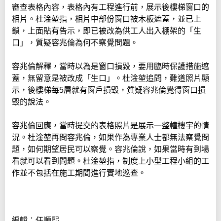
審查表格內容，表格內有工程進行前，展示後樓梯窗口的
相片。杜淦堃指，相片中部份窗口被木板遮蓋，並已上
鎖，上面貼有告示，即已被改為供工人出入棚架的「生
口」，質疑容兆倫為何不察覺問題。
容兆倫解釋，當時以為是窗口損毀，要用臨時保護措施遮
蓋，無留意是被改成「生口」。杜淦堃追問，難道照片顯
示，後樓梯每5層就有窗戶損毀，質疑容兆倫覺得窗口損
毀的說法。
容兆倫回應，當時提交的表格照片是展示一整幢樓宇的情
況。杜淦堃再問容兆倫，如果作為專業人士都無法察覺問
題，如何期望居民可以察覺。容兆倫說，如果當時有到場
看就可以看到問題。杜淦堃指，制度上小型工程小組的工
作並不包括在施工期間進行實地巡查。
編輯：任順熙