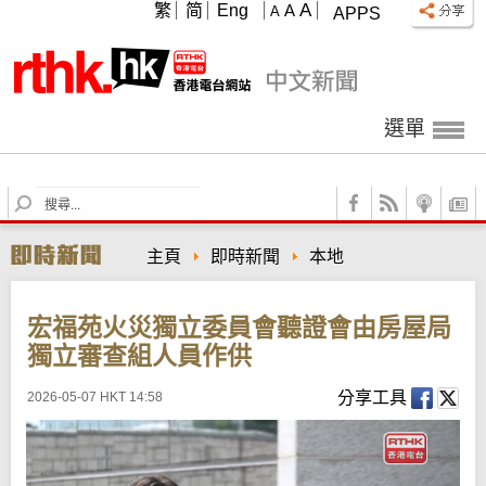
A
繁
简
Eng
A
A
APPS
選單
S
e
a
主頁
即時新聞
本地
r
c
h
宏福苑火災獨立委員會聽證會由房屋局
獨立審查組人員作供
分享工具
2026-05-07 HKT 14:58