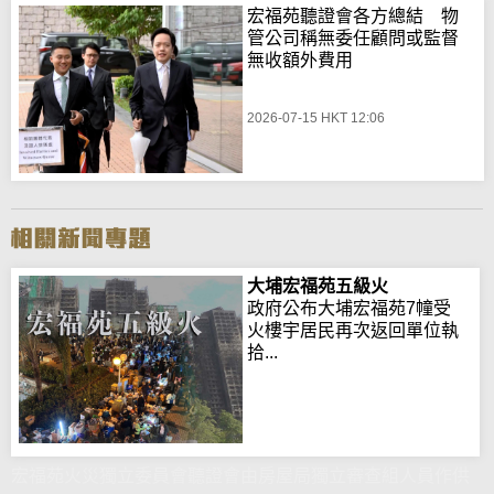
宏福苑聽證會各方總結 物
管公司稱無委任顧問或監督
無收額外費用
2026-07-15 HKT 12:06
大埔宏福苑五級火
政府公布大埔宏福苑7幢受
火樓宇居民再次返回單位執
拾...
宏福苑火災獨立委員會聽證會由房屋局獨立審查組人員作供