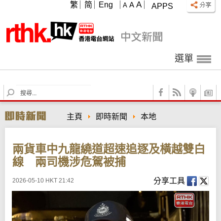
A
繁
简
Eng
A
A
APPS
選單
S
e
a
主頁
即時新聞
本地
r
c
h
兩貨車中九龍繞道超速追逐及橫越雙白
線 兩司機涉危駕被捕
分享工具
2026-05-10 HKT 21:42