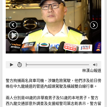
林漢山報道
警方拘捕兩名貨車司機，涉嫌危險駕駛，他們涉及前日傍
晚在中九龍繞道的管道內超速駕駛及橫越雙白線行車。
兩人分別是48歲的非華裔男子及51歲的本地男子。警方
西九龍交通部意外調查及支援組警司葉志乾表示，警方留