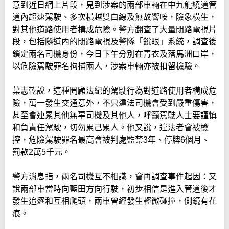
意到近日網上片段，見到涉案的兩部車輛在中九龍繞道管
道內超速駕駛、多次橫越雙白線及無故響咹，險象橫生，
對其他道路使用者構成危險。警方翻查了大量閉路電視片
段，包括隧道內的閉路電視及警隊「銳眼」系統，調查後
鎖定兩名司機身份，今日下午分別在青衣及落馬洲口岸，
以危險駕駛罪名拘捕兩人，涉案車輛亦被扣留檢驗。
葉志乾說，這種罔顧法紀的駕駛行為對道路使用者構成危
險，萬一發生交通意外，不只違法司機會受到嚴重傷害，
甚至會連累其他無辜司機及其他人，呼籲駕駛人士要謹慎
和負責任駕駛，切勿累己累人。他又說，違法者會被檢
控，危險駕駛罪名最高會被判處監禁3年、停牌6個月、
罰款2萬5千元。
警方消息指，兩名司機互不相識，會再調查事件起因：又
說兩部車當時向藍田方向行駛，初步相信是進入管道後才
發生追逐和互相爬頭，兩車曾經發生輕微碰撞，側鏡有花
痕。