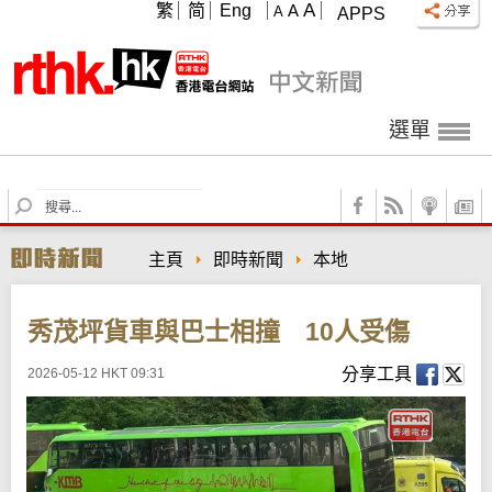
A
繁
简
Eng
A
A
APPS
選單
S
e
a
主頁
即時新聞
本地
r
c
h
秀茂坪貨車與巴士相撞 10人受傷
分享工具
2026-05-12 HKT 09:31