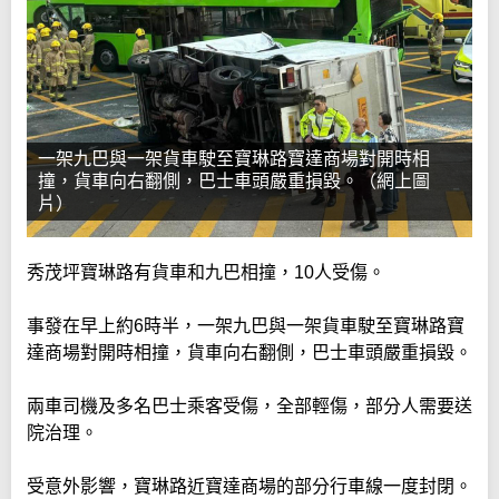
一架九巴與一架貨車駛至寶琳路寶達商場對開時相
撞，貨車向右翻側，巴士車頭嚴重損毀。（網上圖
片）
秀茂坪寶琳路有貨車和九巴相撞，10人受傷。
事發在早上約6時半，一架九巴與一架貨車駛至寶琳路寶
達商場對開時相撞，貨車向右翻側，巴士車頭嚴重損毀。
兩車司機及多名巴士乘客受傷，全部輕傷，部分人需要送
院治理。
受意外影響，寶琳路近寶達商場的部分行車線一度封閉。