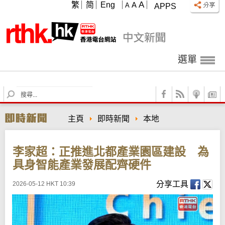
A
繁
简
Eng
A
A
APPS
選單
S
e
a
主頁
即時新聞
本地
r
c
h
李家超：正推進北都產業園區建設 為
具身智能產業發展配齊硬件
分享工具
2026-05-12 HKT 10:39