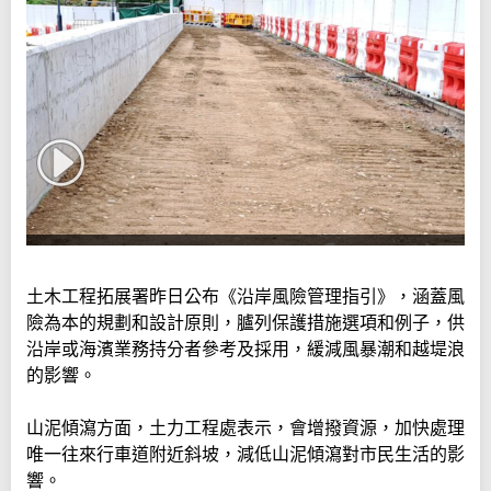
土木工程拓展署昨日公布《沿岸風險管理指引》，涵蓋風
險為本的規劃和設計原則，臚列保護措施選項和例子，供
沿岸或海濱業務持分者參考及採用，緩減風暴潮和越堤浪
的影響。
山泥傾瀉方面，土力工程處表示，會增撥資源，加快處理
唯一往來行車道附近斜坡，減低山泥傾瀉對市民生活的影
響。