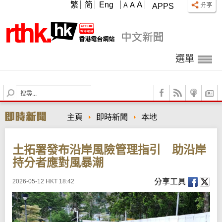
A
繁
简
Eng
A
A
APPS
選單
S
e
a
主頁
即時新聞
本地
r
c
h
土拓署發布沿岸風險管理指引 助沿岸
持分者應對風暴潮
分享工具
2026-05-12 HKT 18:42